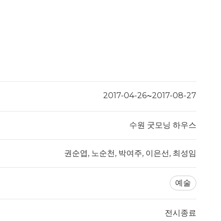
2017-04-26
2017-08-27
~
수원 굿모닝 하우스
권순엽, 노순천, 박여주, 이은선, 최성임
예술
전시종료