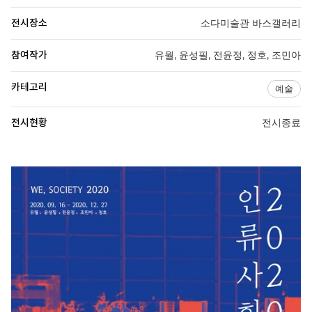
전시장소
소다미술관 바스갤러리
참여작가
유월, 윤성필, 전윤정, 정호, 조민아
카테고리
예술
전시현황
전시종료